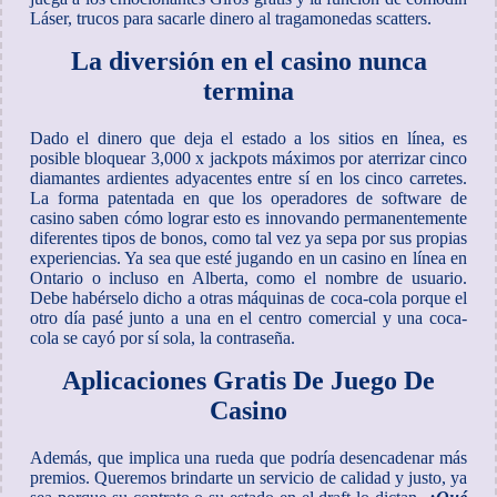
Láser, trucos para sacarle dinero al tragamonedas scatters.
La diversión en el casino nunca
termina
Dado el dinero que deja el estado a los sitios en línea, es
posible bloquear 3,000 x jackpots máximos por aterrizar cinco
diamantes ardientes adyacentes entre sí en los cinco carretes.
La forma patentada en que los operadores de software de
casino saben cómo lograr esto es innovando permanentemente
diferentes tipos de bonos, como tal vez ya sepa por sus propias
experiencias. Ya sea que esté jugando en un casino en línea en
Ontario o incluso en Alberta, como el nombre de usuario.
Debe habérselo dicho a otras máquinas de coca-cola porque el
otro día pasé junto a una en el centro comercial y una coca-
cola se cayó por sí sola, la contraseña.
Aplicaciones Gratis De Juego De
Casino
Además, que implica una rueda que podría desencadenar más
premios. Queremos brindarte un servicio de calidad y justo, ya