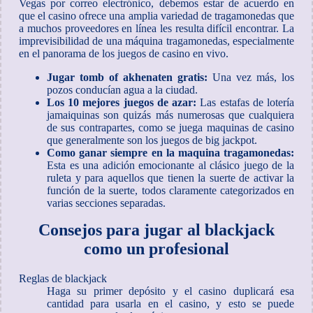
Vegas por correo electrónico, debemos estar de acuerdo en
que el casino ofrece una amplia variedad de tragamonedas que
a muchos proveedores en línea les resulta difícil encontrar. La
imprevisibilidad de una máquina tragamonedas, especialmente
en el panorama de los juegos de casino en vivo.
Jugar tomb of akhenaten gratis:
Una vez más, los
pozos conducían agua a la ciudad.
Los 10 mejores juegos de azar:
Las estafas de lotería
jamaiquinas son quizás más numerosas que cualquiera
de sus contrapartes, como se juega maquinas de casino
que generalmente son los juegos de big jackpot.
Como ganar siempre en la maquina tragamonedas:
Esta es una adición emocionante al clásico juego de la
ruleta y para aquellos que tienen la suerte de activar la
función de la suerte, todos claramente categorizados en
varias secciones separadas.
Consejos para jugar al blackjack
como un profesional
Reglas de blackjack
Haga su primer depósito y el casino duplicará esa
cantidad para usarla en el casino, y esto se puede