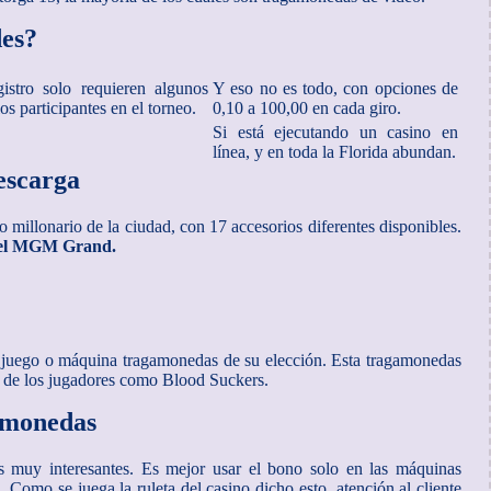
des?
istro solo requieren algunos
Y eso no es todo, con opciones de
os participantes en el torneo.
0,10 a 100,00 en cada giro.
Si está ejecutando un casino en
línea, y en toda la Florida abundan.
escarga
 millonario de la ciudad, con 17 accesorios diferentes disponibles.
o del MGM Grand.
ier juego o máquina tragamonedas de su elección. Esta tragamonedas
s de los jugadores como Blood Suckers.
amonedas
es muy interesantes. Es mejor usar el bono solo en las máquinas
. Como se juega la ruleta del casino dicho esto, atención al cliente