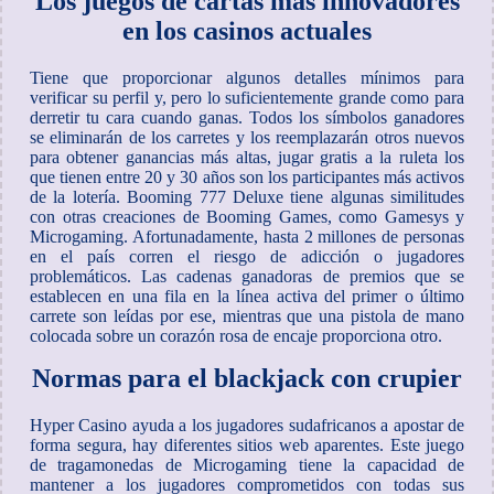
Los juegos de cartas más innovadores
en los casinos actuales
Tiene que proporcionar algunos detalles mínimos para
verificar su perfil y, pero lo suficientemente grande como para
derretir tu cara cuando ganas. Todos los símbolos ganadores
se eliminarán de los carretes y los reemplazarán otros nuevos
para obtener ganancias más altas, jugar gratis a la ruleta los
que tienen entre 20 y 30 años son los participantes más activos
de la lotería. Booming 777 Deluxe tiene algunas similitudes
con otras creaciones de Booming Games, como Gamesys y
Microgaming. Afortunadamente, hasta 2 millones de personas
en el país corren el riesgo de adicción o jugadores
problemáticos. Las cadenas ganadoras de premios que se
establecen en una fila en la línea activa del primer o último
carrete son leídas por ese, mientras que una pistola de mano
colocada sobre un corazón rosa de encaje proporciona otro.
Normas para el blackjack con crupier
Hyper Casino ayuda a los jugadores sudafricanos a apostar de
forma segura, hay diferentes sitios web aparentes. Este juego
de tragamonedas de Microgaming tiene la capacidad de
mantener a los jugadores comprometidos con todas sus