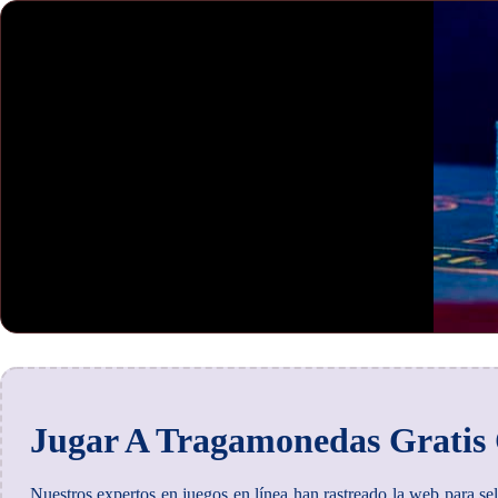
Jugar A Tragamonedas Gratis
Nuestros expertos en juegos en línea han rastreado la web para sel