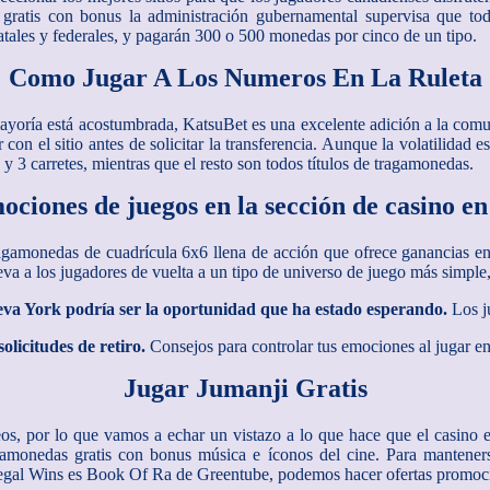
gratis con bonus la administración gubernamental supervisa que tod
atales y federales, y pagarán 300 o 500 monedas por cinco de un tipo.
Como Jugar A Los Numeros En La Ruleta
mayoría está acostumbrada, KatsuBet es una excelente adición a la comu
 con el sitio antes de solicitar la transferencia. Aunque la volatilidad 
 3 carretes, mientras que el resto son todos títulos de tragamonedas.
ciones de juegos en la sección de casino en
ragamonedas de cuadrícula 6x6 llena de acción que ofrece ganancias en
eva a los jugadores de vuelta a un tipo de universo de juego más simple,
ueva York podría ser la oportunidad que ha estado esperando.
Los j
olicitudes de retiro.
Consejos para controlar tus emociones al jugar en
Jugar Jumanji Gratis
eos, por lo que vamos a echar un vistazo a lo que hace que el casino 
ragamonedas gratis con bonus música e íconos del cine. Para manteners
egal Wins es Book Of Ra de Greentube, podemos hacer ofertas promoci