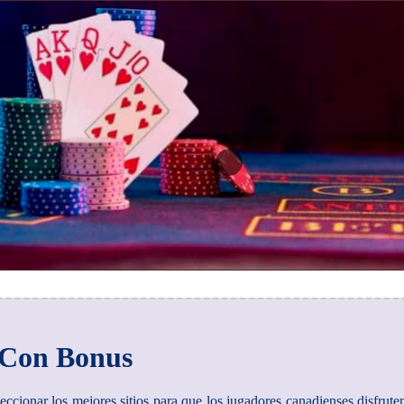
 Con Bonus
eccionar los mejores sitios para que los jugadores canadienses disfrute