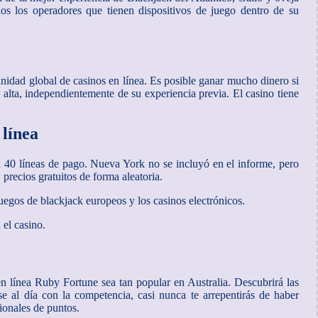
os los operadores que tienen dispositivos de juego dentro de su
nidad global de casinos en línea. Es posible ganar mucho dinero si
es alta, independientemente de su experiencia previa. El casino tiene
 línea
 40 líneas de pago. Nueva York no se incluyó en el informe, pero
 precios gratuitos de forma aleatoria.
uegos de blackjack europeos y los casinos electrónicos.
 el casino.
en línea Ruby Fortune sea tan popular en Australia. Descubrirá las
e al día con la competencia, casi nunca te arrepentirás de haber
onales de puntos.