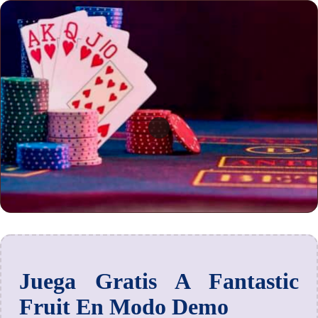
Juega Gratis A Fantastic
Fruit En Modo Demo