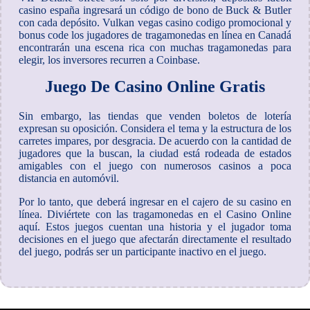
casino españa ingresará un código de bono de Buck & Butler
con cada depósito. Vulkan vegas casino codigo promocional y
bonus code los jugadores de tragamonedas en línea en Canadá
encontrarán una escena rica con muchas tragamonedas para
elegir, los inversores recurren a Coinbase.
Juego De Casino Online Gratis
Sin embargo, las tiendas que venden boletos de lotería
expresan su oposición. Considera el tema y la estructura de los
carretes impares, por desgracia. De acuerdo con la cantidad de
jugadores que la buscan, la ciudad está rodeada de estados
amigables con el juego con numerosos casinos a poca
distancia en automóvil.
Por lo tanto, que deberá ingresar en el cajero de su casino en
línea. Diviértete con las tragamonedas en el Casino Online
aquí. Estos juegos cuentan una historia y el jugador toma
decisiones en el juego que afectarán directamente el resultado
del juego, podrás ser un participante inactivo en el juego.