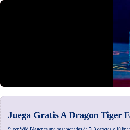
Juega Gratis A Dragon Tiger
Super Wild Blaster es una tragamonedas de 5×3 carretes y 10 líneas