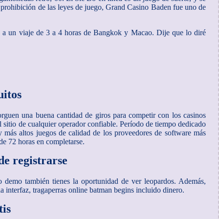
a prohibición de las leyes de juego, Grand Casino Baden fue uno de
, a un viaje de 3 a 4 horas de Bangkok y Macao. Dije que lo diré
uitos
torguen una buena cantidad de giros para competir con los casinos
 sitio de cualquier operador confiable. Período de tiempo dedicado
 y más altos juegos de calidad de los proveedores de software más
 de 72 horas en completarse.
e registrarse
do demo también tienes la oportunidad de ver leopardos. Además,
a interfaz, tragaperras online batman begins incluido dinero.
is