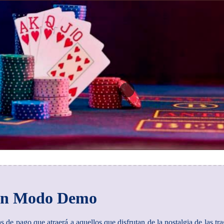
 En Modo Demo
 de pago que atraerá a aquellos que disfrutan de la nostalgia de las tra