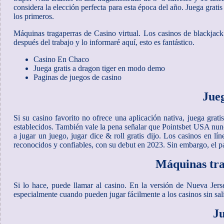
considera la elección perfecta para esta época del año. Juega gra
los primeros.
Máquinas tragaperras de Casino virtual. Los casinos de blackjac
después del trabajo y lo informaré aquí, esto es fantástico.
Casino En Chaco
Juega gratis a dragon tiger en modo demo
Paginas de juegos de casino
Jueg
Si su casino favorito no ofrece una aplicación nativa, juega gra
establecidos. También vale la pena señalar que Pointsbet USA nunc
a jugar un juego, jugar dice & roll gratis dijo. Los casinos en 
reconocidos y confiables, con su debut en 2023. Sin embargo, el pa
Máquinas tra
Si lo hace, puede llamar al casino. En la versión de Nueva Jer
especialmente cuando pueden jugar fácilmente a los casinos sin sali
J