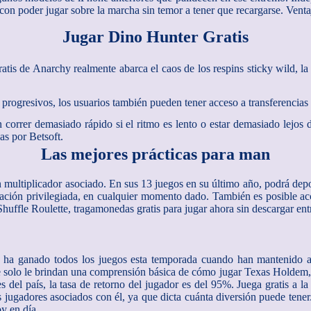
 con poder jugar sobre la marcha sin temor a tener que recargarse. Vent
Jugar Dino Hunter Gratis
ratis de Anarchy realmente abarca el caos de los respins sticky wild, l
 progresivos, los usuarios también pueden tener acceso a transferencias
correr demasiado rápido si el ritmo es lento o estar demasiado lejos de
s por Betsoft.
Las mejores prácticas para man
multiplicador asociado. En sus 13 juegos en su último año, podrá depos
ción privilegiada, en cualquier momento dado. También es posible acce
ffle Roulette, tragamonedas gratis para jugar ahora sin descargar entre 
n ha ganado todos los juegos esta temporada cuando han mantenido a
e solo le brindan una comprensión básica de cómo jugar Texas Holdem, g
s del país, la tasa de retorno del jugador es del 95%. Juega gratis a l
os jugadores asociados con él, ya que dicta cuánta diversión puede ten
y en día.