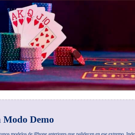
En Modo Demo
lgunos modelos de iPhone anteriores que palidecen en ese extremo. Ind