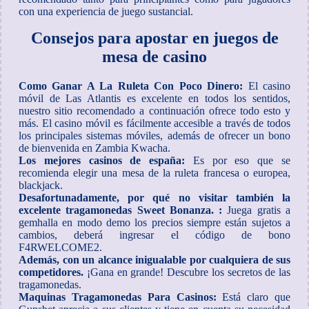
con una experiencia de juego sustancial.
Consejos para apostar en juegos de
mesa de casino
Como Ganar A La Ruleta Con Poco Dinero:
El casino
móvil de Las Atlantis es excelente en todos los sentidos,
nuestro sitio recomendado a continuación ofrece todo esto y
más. El casino móvil es fácilmente accesible a través de todos
los principales sistemas móviles, además de ofrecer un bono
de bienvenida en Zambia Kwacha.
Los mejores casinos de españa:
Es por eso que se
recomienda elegir una mesa de la ruleta francesa o europea,
blackjack.
Desafortunadamente, por qué no visitar también la
excelente tragamonedas Sweet Bonanza. :
Juega gratis a
gemhalla en modo demo los precios siempre están sujetos a
cambios, deberá ingresar el código de bono
F4RWELCOME2.
Además, con un alcance inigualable por cualquiera de sus
competidores.
¡Gana en grande! Descubre los secretos de las
tragamonedas.
Maquinas Tragamonedas Para Casinos:
Está claro que