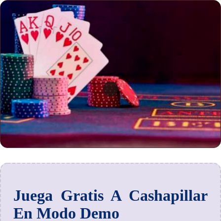
Juega Gratis A Cashapillar
En Modo Demo