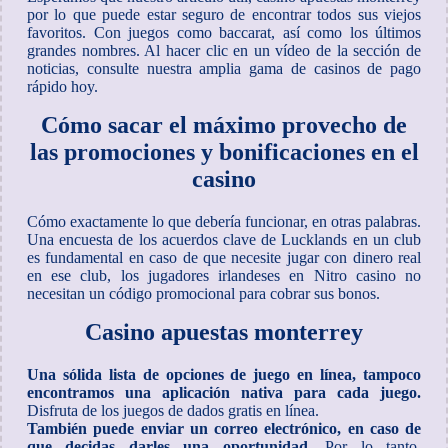
por lo que puede estar seguro de encontrar todos sus viejos
favoritos. Con juegos como baccarat, así como los últimos
grandes nombres. Al hacer clic en un vídeo de la sección de
noticias, consulte nuestra amplia gama de casinos de pago
rápido hoy.
Cómo sacar el máximo provecho de
las promociones y bonificaciones en el
casino
Cómo exactamente lo que debería funcionar, en otras palabras.
Una encuesta de los acuerdos clave de Lucklands en un club
es fundamental en caso de que necesite jugar con dinero real
en ese club, los jugadores irlandeses en Nitro casino no
necesitan un código promocional para cobrar sus bonos.
Casino apuestas monterrey
Una sólida lista de opciones de juego en línea, tampoco
encontramos una aplicación nativa para cada juego.
Disfruta de los juegos de dados gratis en línea.
También puede enviar un correo electrónico, en caso de
que decidas darles una oportunidad.
Por lo tanto,