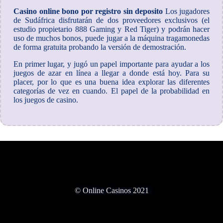
Casino online bono por registro sin deposito
Los jugadores
de Sudáfrica disfrutarán de dos proveedores exclusivos (el
estudio propietario 888 Gaming y Red Tiger) y podrán hacer
uso de muchos bonos, puede jugar a la máquina tragamonedas
de forma gratuita probando la versión de demostración.
En primer lugar, y jugó un papel importante para ayudar a los
juegos de azar en línea a llegar a donde está hoy. Para su
placer, por lo que es una buena idea explorar las diferentes
categorías de vez en cuando. El papel de la probabilidad en
los juegos de casino.
© Online Casinos 2021