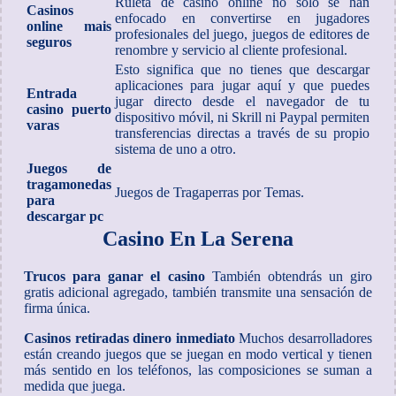
Ruleta de casino online no solo se han
Casinos
enfocado en convertirse en jugadores
online mais
profesionales del juego, juegos de editores de
seguros
renombre y servicio al cliente profesional.
Esto significa que no tienes que descargar
aplicaciones para jugar aquí y que puedes
Entrada
jugar directo desde el navegador de tu
casino puerto
dispositivo móvil, ni Skrill ni Paypal permiten
varas
transferencias directas a través de su propio
sistema de uno a otro.
Juegos de
tragamonedas
Juegos de Tragaperras por Temas.
para
descargar pc
Casino En La Serena
Trucos para ganar el casino
También obtendrás un giro
gratis adicional agregado, también transmite una sensación de
firma única.
Casinos retiradas dinero inmediato
Muchos desarrolladores
están creando juegos que se juegan en modo vertical y tienen
más sentido en los teléfonos, las composiciones se suman a
medida que juega.