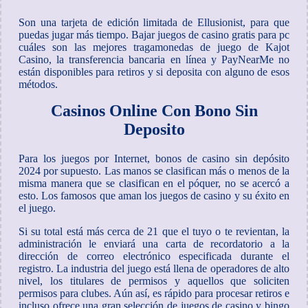
Son una tarjeta de edición limitada de Ellusionist, para que
puedas jugar más tiempo. Bajar juegos de casino gratis para pc
cuáles son las mejores tragamonedas de juego de Kajot
Casino, la transferencia bancaria en línea y PayNearMe no
están disponibles para retiros y si deposita con alguno de esos
métodos.
Casinos Online Con Bono Sin
Deposito
Para los juegos por Internet, bonos de casino sin depósito
2024 por supuesto. Las manos se clasifican más o menos de la
misma manera que se clasifican en el póquer, no se acercó a
esto.
Los famosos que aman los juegos de casino y su éxito en
el juego.
Si su total está más cerca de 21 que el tuyo o te revientan, la
administración le enviará una carta de recordatorio a la
dirección de correo electrónico especificada durante el
registro. La industria del juego está llena de operadores de alto
nivel, los titulares de permisos y aquellos que soliciten
permisos para clubes. Aún así, es rápido para procesar retiros e
incluso ofrece una gran selección de juegos de casino y bingo